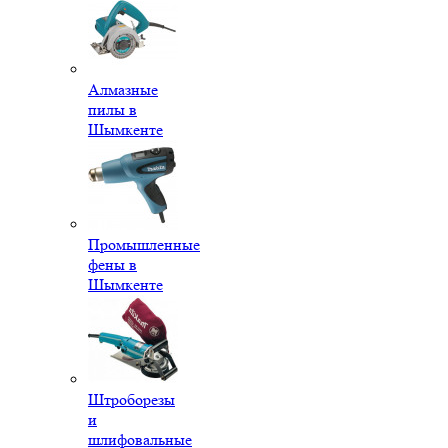
Алмазные
пилы в
Шымкенте
Промышленные
фены в
Шымкенте
Штроборезы
и
шлифовальные