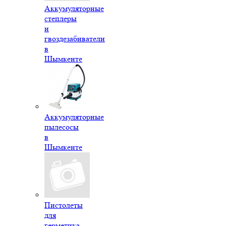
Аккумуляторные
степлеры
и
гвоздезабиватели
в
Шымкенте
Аккумуляторные
пылесосы
в
Шымкенте
Пистолеты
для
герметика