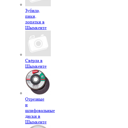
Зубила,
пики,
лопатки в
Шымкенте
Свёрла в
Шымкенте
Отрезные
и
шлифовальные
диски в
Шымкенте