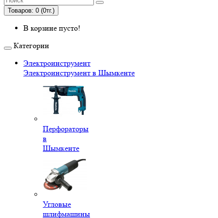
Товаров: 0 (0тг.)
В корзине пусто!
Категории
Электроинструмент
Электроинструмент в Шымкенте
Перфораторы
в
Шымкенте
Угловые
шлифмашины