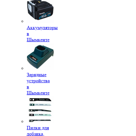
Аккумуляторы
в
Шымкенте
Зарядные
устройства
в
Шымкенте
Пилки для
лобзика,