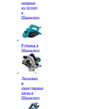
машины
по бетону
в
Шымкенте
Рубанки в
Шымкенте
Дисковые
и
циркулярные
пилы в
Шымкенте