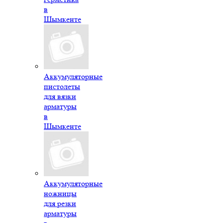
в
Шымкенте
Аккумуляторные
пистолеты
для вязки
арматуры
в
Шымкенте
Аккумуляторные
ножницы
для резки
арматуры