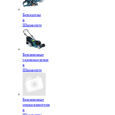
Бензорезы
в
Шымкенте
Бензиновые
газонокосилки
в
Шымкенте
Бензиновые
опрыскиватели
в
Шымкенте