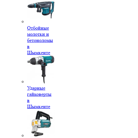
Отбойные
молотки и
бетоноломы
в
Шымкенте
Ударные
гайковерты
в
Шымкенте