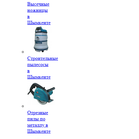
Высечные
ножницы
в
Шымкенте
Строительные
пылесосы
в
Шымкенте
Отрезные
пилы по
металлу в
Шымкенте