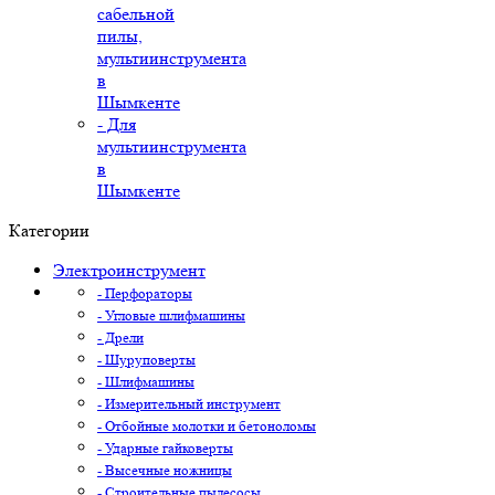
сабельной
пилы,
мультиинструмента
в
Шымкенте
- Для
мультиинструмента
в
Шымкенте
Категории
Электроинструмент
- Перфораторы
- Угловые шлифмашины
- Дрели
- Шуруповерты
- Шлифмашины
- Измерительный инструмент
- Отбойные молотки и бетоноломы
- Ударные гайковерты
- Высечные ножницы
- Строительные пылесосы