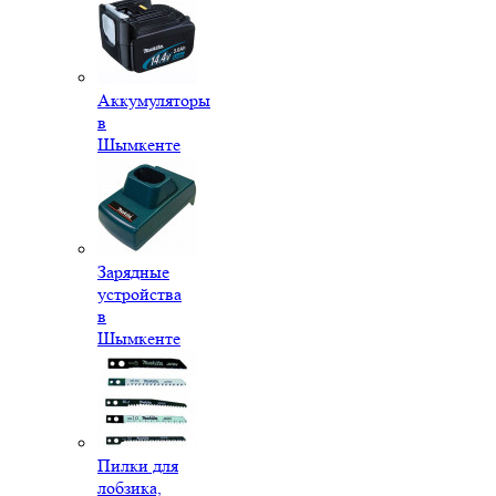
Аккумуляторы
в
Шымкенте
Зарядные
устройства
в
Шымкенте
Пилки для
лобзика,