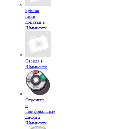
Зубила,
пики,
лопатки в
Шымкенте
Свёрла в
Шымкенте
Отрезные
и
шлифовальные
диски в
Шымкенте