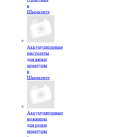
в
Шымкенте
Аккумуляторные
пистолеты
для вязки
арматуры
в
Шымкенте
Аккумуляторные
ножницы
для резки
арматуры