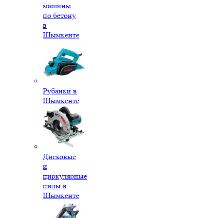
машины
по бетону
в
Шымкенте
Рубанки в
Шымкенте
Дисковые
и
циркулярные
пилы в
Шымкенте