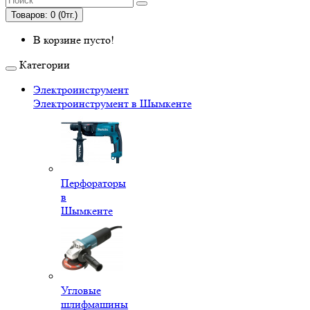
Товаров: 0 (0тг.)
В корзине пусто!
Категории
Электроинструмент
Электроинструмент в Шымкенте
Перфораторы
в
Шымкенте
Угловые
шлифмашины