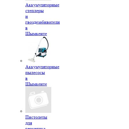
Аккумуляторные
степлеры
и
гвоздезабиватели
в
Шымкенте
Аккумуляторные
пылесосы
в
Шымкенте
Пистолеты
для
герметика