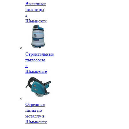
Высечные
ножницы
в
Шымкенте
Строительные
пылесосы
в
Шымкенте
Отрезные
пилы по
металлу в
Шымкенте