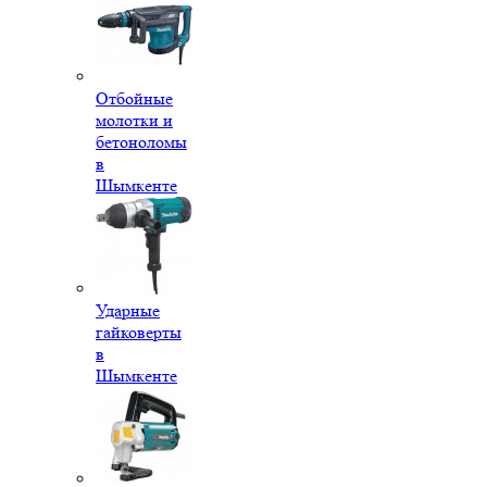
Отбойные
молотки и
бетоноломы
в
Шымкенте
Ударные
гайковерты
в
Шымкенте