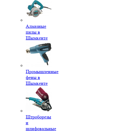
Алмазные
пилы в
Шымкенте
Промышленные
фены в
Шымкенте
Штроборезы
и
шлифовальные