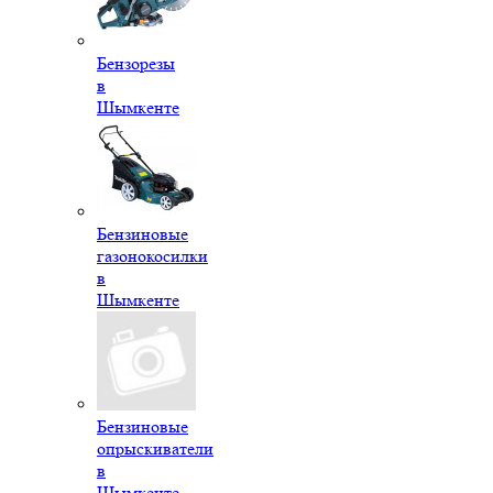
Бензорезы
в
Шымкенте
Бензиновые
газонокосилки
в
Шымкенте
Бензиновые
опрыскиватели
в
Шымкенте