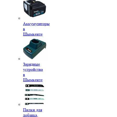
Аккумуляторы
в
Шымкенте
Зарядные
устройства
в
Шымкенте
Пилки для
лобзика,