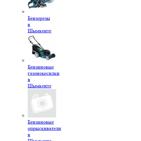
Бензорезы
в
Шымкенте
Бензиновые
газонокосилки
в
Шымкенте
Бензиновые
опрыскиватели
в
Шымкенте