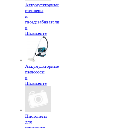
Аккумуляторные
степлеры
и
гвоздезабиватели
в
Шымкенте
Аккумуляторные
пылесосы
в
Шымкенте
Пистолеты
для
герметика