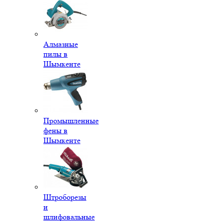
Алмазные
пилы в
Шымкенте
Промышленные
фены в
Шымкенте
Штроборезы
и
шлифовальные