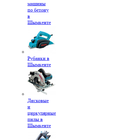
машины
по бетону
в
Шымкенте
Рубанки в
Шымкенте
Дисковые
и
циркулярные
пилы в
Шымкенте