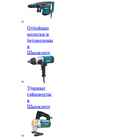
Отбойные
молотки и
бетоноломы
в
Шымкенте
Ударные
гайковерты
в
Шымкенте