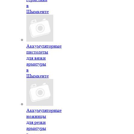
в
Шымкенте
Аккумуляторные
пистолеты
для вязки
арматуры
в
Шымкенте
Аккумуляторные
ножницы
для резки
арматуры