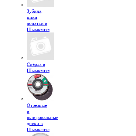
Зубила,
пики,
лопатки в
Шымкенте
Свёрла в
Шымкенте
Отрезные
и
шлифовальные
диски в
Шымкенте