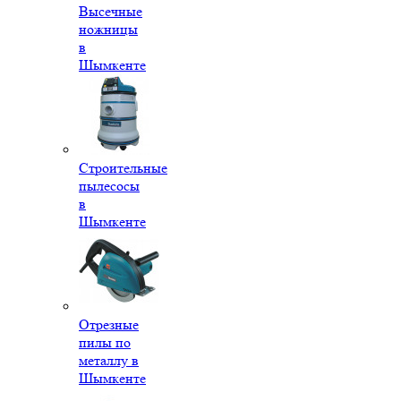
Высечные
ножницы
в
Шымкенте
Строительные
пылесосы
в
Шымкенте
Отрезные
пилы по
металлу в
Шымкенте