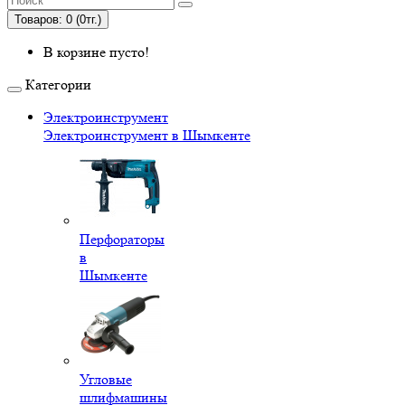
Товаров: 0 (0тг.)
В корзине пусто!
Категории
Электроинструмент
Электроинструмент в Шымкенте
Перфораторы
в
Шымкенте
Угловые
шлифмашины